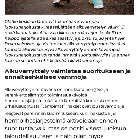
Oletko koskaan lähtenyt tekemään kovempaa
juoksuharjoitusta kiireessä, jättäen alkuverryttelyn väliin? Ei
ehkä kannattaisi. Aina vain kiireisemmän arjen keskellä on
helppo ajatella, että aikaa säästyy ja juoksu sujuu yhtä hyvin
ilman valmisteluja. Kuitenkaan alkuverryttelyn merkitystä ei
kannata aliarvioida. Hyvä alkuverryttely ennen kovempaa
juoksuharjoitusta voi tehdä ihmeitä suorituskyvyllesi ja ennen
kaikkea se auttaa ehkäisemään ikäviä vammoja.
Alkuverryttely valmistaa suoritukseen ja
ennaltaehkäisee vammoja
Alkuverryttelyn tehtävänä on mm. lisätä hengitys- ja
verenkiertoelimistön toimintaa, aktivoida
hermolihasjärjestelmää sekä lämmittää kudoksia ennen
urheilusuoritusta. ”Lämpimät” lihakset ovat joustavampia ja
ja
reagoivat paremmin kuormitukseen. Kun lihaksistoa
hermolihasjärjestelmä aktivoidaan ennen
suoritusta, vaikuttaa se positiivisesti juoksun
taloudellisuuteen ja näin ollen myös