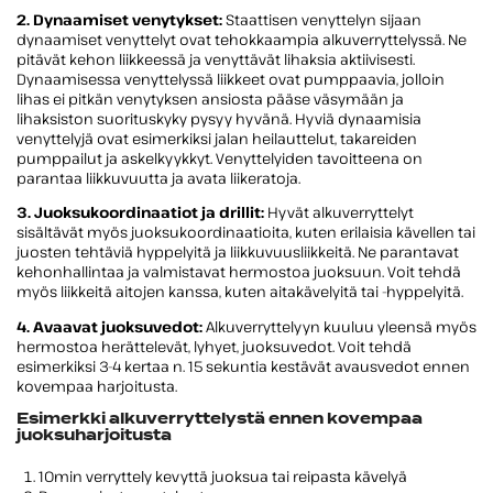
2. Dynaamiset venytykset:
Staattisen venyttelyn sijaan
dynaamiset venyttelyt ovat tehokkaampia alkuverryttelyssä. Ne
pitävät kehon liikkeessä ja venyttävät lihaksia aktiivisesti.
Dynaamisessa venyttelyssä liikkeet ovat pumppaavia, jolloin
lihas ei pitkän venytyksen ansiosta pääse väsymään ja
lihaksiston suorituskyky pysyy hyvänä. Hyviä dynaamisia
venyttelyjä ovat esimerkiksi jalan heilauttelut, takareiden
pumppailut ja askelkyykkyt. Venyttelyiden tavoitteena on
parantaa liikkuvuutta ja avata liikeratoja.
3. Juoksukoordinaatiot ja drillit:
Hyvät alkuverryttelyt
sisältävät myös juoksukoordinaatioita, kuten erilaisia kävellen tai
juosten tehtäviä hyppelyitä ja liikkuvuusliikkeitä. Ne parantavat
kehonhallintaa ja valmistavat hermostoa juoksuun. Voit tehdä
myös liikkeitä aitojen kanssa, kuten aitakävelyitä tai -hyppelyitä.
4. Avaavat juoksuvedot:
Alkuverryttelyyn kuuluu yleensä myös
hermostoa herättelevät, lyhyet, juoksuvedot. Voit tehdä
esimerkiksi 3-4 kertaa n. 15 sekuntia kestävät avausvedot ennen
kovempaa harjoitusta.
Esimerkki alkuverryttelystä ennen kovempaa
juoksuharjoitusta
10min verryttely kevyttä juoksua tai reipasta kävelyä