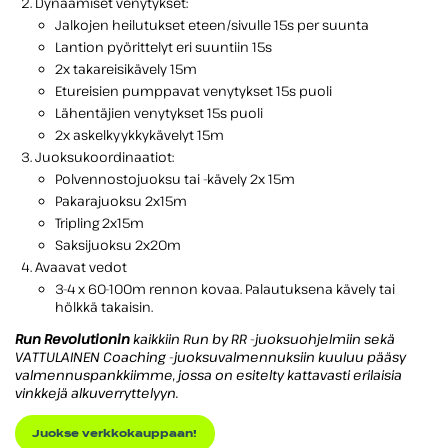
Dynaamiset venytykset:
Jalkojen heilutukset eteen/sivulle 15s per suunta
Lantion pyörittelyt eri suuntiin 15s
2x takareisikävely 15m
Etureisien pumppavat venytykset 15s puoli
Lähentäjien venytykset 15s puoli
2x askelkyykkykävelyt 15m
Juoksukoordinaatiot:
Polvennostojuoksu tai -kävely 2x 15m
Pakarajuoksu 2x15m
Tripling 2x15m
Saksijuoksu 2x20m
Avaavat vedot
3-4 x 60-100m rennon kovaa. Palautuksena kävely tai
hölkkä takaisin.
Run Revolutionin
kaikkiin Run by RR -juoksuohjelmiin sekä
VATTULAINEN Coaching -juoksuvalmennuksiin kuuluu pääsy
valmennuspankkiimme, jossa on esitelty kattavasti erilaisia
vinkkejä alkuverryttelyyn.
Juokse verkkokauppaan!