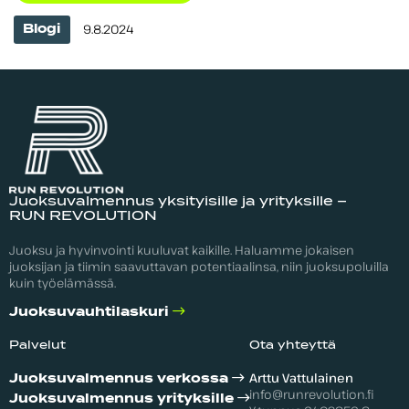
Kategoriat
Julkaistu
9.8.2024
Blogi
Juoksuvalmennus yksityisille ja yrityksille –
RUN REVOLUTION
Juoksu ja hyvinvointi kuuluvat kaikille. Haluamme jokaisen
juoksijan ja tiimin saavuttavan potentiaalinsa, niin juoksupoluilla
kuin työelämässä.
Juoksuvauhtilaskuri
Palvelut
Ota yhteyttä
Arttu Vattulainen
Juoksuvalmennus verkossa
info@runrevolution.fi
Juoksuvalmennus yrityksille