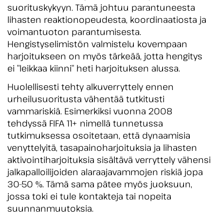
suorituskykyyn. Tämä johtuu parantuneesta
lihasten reaktionopeudesta, koordinaatiosta ja
voimantuoton parantumisesta.
Hengistyselimistön valmistelu kovempaan
harjoitukseen on myös tärkeää, jotta hengitys
ei ”leikkaa kiinni” heti harjoituksen alussa.
Huolellisesti tehty alkuverryttely ennen
urheilusuoritusta vähentää tutkitusti
vammariskiä. Esimerkiksi vuonna 2008
tehdyssä FIFA 11+ nimellä tunnetussa
tutkimuksessa osoitetaan, että dynaamisia
venyttelyitä, tasapainoharjoituksia ja lihasten
aktivointiharjoituksia sisältävä verryttely vähensi
jalkapalloilijoiden alaraajavammojen riskiä jopa
30-50 %. Tämä sama pätee myös juoksuun,
jossa toki ei tule kontakteja tai nopeita
suunnanmuutoksia.