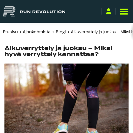
Etusivu
Ajankohtaista
Blogi
Alkuverryttely ja juoksu – Miksi
Käyttäjätunnus
Alkuverryttely ja juoksu – Miksi
tai
hyvä verryttely kannattaa?
sähköpostiosoite
Salasana
Kirjaudu sisään
Unohditko salasanasi?