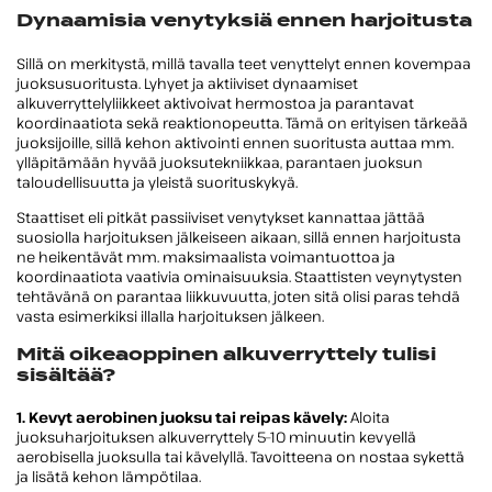
Dynaamisia venytyksiä ennen harjoitusta
Sillä on merkitystä, millä tavalla teet venyttelyt ennen kovempaa
juoksusuoritusta. Lyhyet ja aktiiviset dynaamiset
alkuverryttelyliikkeet aktivoivat hermostoa ja parantavat
koordinaatiota sekä reaktionopeutta. Tämä on erityisen tärkeää
juoksijoille, sillä kehon aktivointi ennen suoritusta auttaa mm.
ylläpitämään hyvää juoksutekniikkaa, parantaen juoksun
taloudellisuutta ja yleistä suorituskykyä.
Staattiset eli pitkät passiiviset venytykset kannattaa jättää
suosiolla harjoituksen jälkeiseen aikaan, sillä ennen harjoitusta
ne heikentävät mm. maksimaalista voimantuottoa ja
koordinaatiota vaativia ominaisuuksia. Staattisten veynytysten
tehtävänä on parantaa liikkuvuutta, joten sitä olisi paras tehdä
vasta esimerkiksi illalla harjoituksen jälkeen.
Mitä oikeaoppinen alkuverryttely tulisi
sisältää?
1. Kevyt aerobinen juoksu tai reipas kävely:
Aloita
juoksuharjoituksen alkuverryttely 5–10 minuutin kevyellä
aerobisella juoksulla tai kävelyllä. Tavoitteena on nostaa sykettä
ja lisätä kehon lämpötilaa.