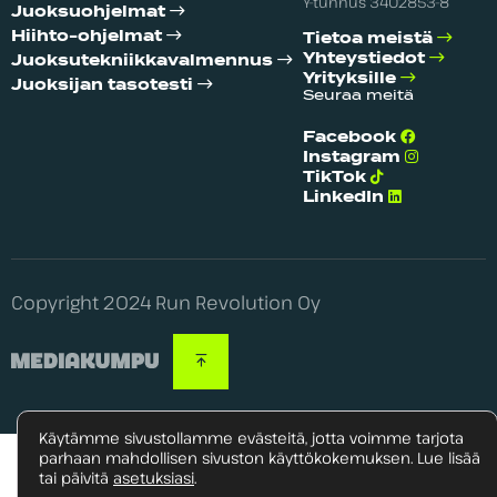
Y-tunnus 3402853-8
Juoksuohjelmat
Hiihto-ohjelmat
Tietoa meistä
Yhteystiedot
Juoksutekniikka­valmennus
Yrityksille
Juoksijan tasotesti
Seuraa meitä
Facebook
Instagram
TikTok
LinkedIn
Copyright 2024 Run Revolution Oy
Käytämme sivustollamme evästeitä, jotta voimme tarjota
parhaan mahdollisen sivuston käyttökokemuksen. Lue lisää
tai päivitä
asetuksiasi
.