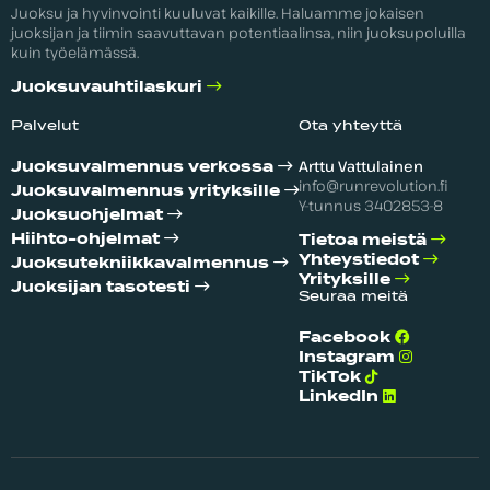
Juoksu ja hyvinvointi kuuluvat kaikille. Haluamme jokaisen
juoksijan ja tiimin saavuttavan potentiaalinsa, niin juoksupoluilla
kuin työelämässä.
Juoksuvauhtilaskuri
Palvelut
Ota yhteyttä
Arttu Vattulainen
Juoksuvalmennus verkossa
info@runrevolution.fi
Juoksuvalmennus yrityksille
Y-tunnus 3402853-8
Juoksuohjelmat
Hiihto-ohjelmat
Tietoa meistä
Yhteystiedot
Juoksutekniikka­valmennus
Yrityksille
Juoksijan tasotesti
Seuraa meitä
Facebook
Instagram
TikTok
LinkedIn