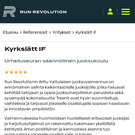
Etusivu
Referenssit
Yritykset
Kyrkslätt IF
Käyttäjätunnus
Kyrkslätt IF
tai
sähköpostiosoite
Urheiluseuran säännöllinen juoksukoulu
Salasana
Run Revolutionin Arttu Vattulaisen juoksuvalmennus on
Kirjaudu sisään
erinomainen valinta kaikentasoisille juoksijoille, jotka haluavat
kehittää taitojaan ja oppia juoksuharjoittelun perusteita sekä
Unohditko salasanasi?
syvempää kokonaisuutta. Treenit ovat hyvin suunniteltuja,
vaihtelevia ja tarjoavat jokaiselle osallistujalle sopivan haastavan
ja innostavan ympäristön.
Valmennuksessa huomioidaan huolellisesti eritasoiset juoksijat,
ja harjoitusohjelmat on rakennettu tukemaan yksilöllistä
kehitystä. Artun positiivinen ja kannustava asenne tuo
motivaatiota jokaiselle osallistujalle, ja hänen