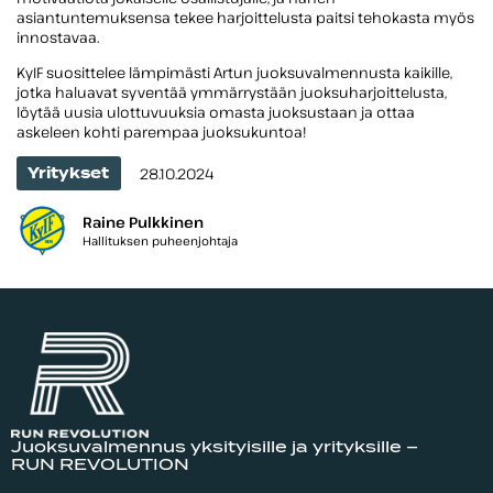
asiantuntemuksensa tekee harjoittelusta paitsi tehokasta myös
innostavaa.
KyIF suosittelee lämpimästi Artun juoksuvalmennusta kaikille,
jotka haluavat syventää ymmärrystään juoksuharjoittelusta,
löytää uusia ulottuvuuksia omasta juoksustaan ja ottaa
askeleen kohti parempaa juoksukuntoa!
Julkaistu
28.10.2024
Yritykset
Raine Pulkkinen
Hallituksen puheenjohtaja
Juoksuvalmennus yksityisille ja yrityksille –
RUN REVOLUTION