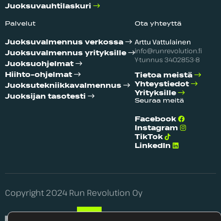
Juoksuvauhtilaskuri
Palvelut
Ota yhteyttä
Arttu Vattulainen
Juoksuvalmennus verkossa
info@runrevolution.fi
Juoksuvalmennus yrityksille
Y-tunnus 3402853-8
Juoksuohjelmat
Hiihto-ohjelmat
Tietoa meistä
Yhteystiedot
Juoksutekniikka­valmennus
Yrityksille
Juoksijan tasotesti
Seuraa meitä
Facebook
Instagram
TikTok
LinkedIn
Copyright 2024 Run Revolution Oy