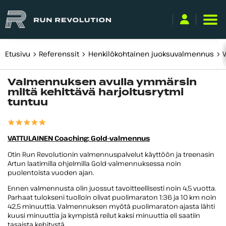
Etusivu
Referenssit
Henkilökohtainen juoksuvalmennus
V
Käyttäjätunnus
Valmennuksen avulla ymmärsin
tai
miltä kehittävä harjoitusrytmi
sähköpostiosoite
tuntuu
Salasana
Kirjaudu sisään
VATTULAINEN Coaching: Gold-valmennus
Otin Run Revolutionin valmennuspalvelut käyttöön ja treenasin
Unohditko salasanasi?
Artun laatimilla ohjelmilla Gold-valmennuksessa noin
puolentoista vuoden ajan.
Ennen valmennusta olin juossut tavoitteellisesti noin 4,5 vuotta.
Parhaat tulokseni tuolloin olivat puolimaraton 1:36 ja 10 km noin
42,5 minuuttia. Valmennuksen myötä puolimaraton-ajasta lähti
kuusi minuuttia ja kympistä reilut kaksi minuuttia eli saatiin
tasaista kehitystä.