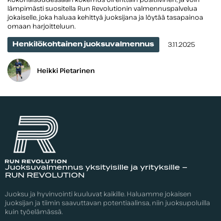
lämpimästi suositella Run Revolutionin valmennuspalvelua
jokaiselle, joka haluaa kehittyä juoksijana ja löytää tasapainoa
omaan harjoitteluun.
Julkaistu
3.11.2025
Henkilökohtainen juoksuvalmennus
Heikki Pietarinen
Juoksuvalmennus yksityisille ja yrityksille –
RUN REVOLUTION
Juoksu ja hyvinvointi kuuluvat kaikille. Haluamme jokaisen
juoksijan ja tiimin saavuttavan potentiaalinsa, niin juoksupoluilla
kuin työelämässä.