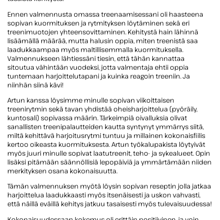
Ennen valmennusta omassa treenaamisessani oli haasteena
sopivan kuormituksen ja rytmityksen löytäminen sekä eri
treenimuotojen yhteensovittaminen. Kehitystä hain lähinnä
lisäämällä määrää, mutta halusin oppia, miten treenistä saa
laadukkaampaa myös maltillisemmalla kuormituksella.
Valmennukseen lähtiessäni tiesin, että tähän kannattaa
sitoutua vähintään vuodeksi, jotta valmentaja ehtii oppia
tuntemaan harjoittelutapani ja kuinka reagoin treeniin. Ja
niinhän siinä kävi!
Artun kanssa löysimme minulle sopivan viikoittaisen
treenirytmin sekä tavan yhdistää oheisharjoittelua (pyöräily,
kuntosali) sopivassa määrin. Tärkeimpiä oivalluksia olivat
sanallisten treenipalautteiden kautta syntynyt ymmärrys siitä,
miltä kehittävä harjoitusrytmi tuntuu ja millainen kokonaisfiilis
kertoo oikeasta kuormituksesta. Artun työkalupakista löytyivät
myös juuri minulle sopivat laatutreenit, teho- ja sykealueet. Opin
lisäksi pitämään säännöllisiä lepopäiviä ja ymmärtämään niiden
merkityksen osana kokonaisuutta.
Tämän valmennuksen myötä löysin sopivan reseptin jolla jatkaa
harjoittelua laadukkaasti myös itsenäisesti ja uskon vahvasti,
että näillä eväillä kehitys jatkuu tasaisesti myös tulevaisuudessa!
Kokonaisuudessaan kokemus oli erittäin positiivinen, ja voin