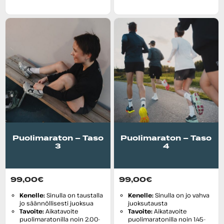
Puolimaraton – Taso
Puolimaraton – Taso
3
4
99,00
€
99,00
€
Kenelle:
Sinulla on taustalla
Kenelle:
Sinulla on jo vahva
jo säännöllisesti juoksua
juoksutausta
Tavoite:
Aikatavoite
Tavoite:
Aikatavoite
puolimaratonilla noin 2.00-
puolimaratonilla noin 1.45-