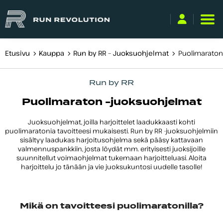
Etusivu
Kauppa
Run by RR – Juoksuohjelmat
Puolimaraton
Käyttäjätunnus
Run by RR
tai
sähköpostiosoite
Puolimaraton -juoksuohjelmat
Salasana
Juoksuohjelmat, joilla harjoittelet laadukkaasti kohti
puolimaratonia tavoitteesi mukaisesti. Run by RR -juoksuohjelmiin
Kirjaudu sisään
sisältyy laadukas harjoitusohjelma sekä pääsy kattavaan
valmennuspankkiin, josta löydät mm. erityisesti juoksijoille
Unohditko salasanasi?
suunnitellut voimaohjelmat tukemaan harjoitteluasi. Aloita
harjoittelu jo tänään ja vie juoksukuntosi uudelle tasolle!
Mikä on tavoitteesi puolimaratonilla?