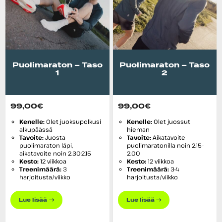
Puolimaraton – Taso
Puolimaraton – Taso
1
2
99,00
€
99,00
€
Kenelle:
Olet juoksupolkusi
Kenelle:
Olet juossut
alkupäässä
hieman
Tavoite:
Juosta
Tavoite:
Aikatavoite
puolimaraton läpi,
puolimaratonilla noin 2.15-
aikatavoite noin 2.30-2.15
2.00
Kesto:
12 viikkoa
Kesto:
12 viikkoa
Treenimäärä:
3
Treenimäärä:
3-4
harjoitusta/viikko
harjoitusta/viikko
Lue lisää
Lue lisää