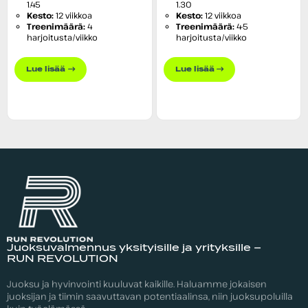
1.45
1.30
Kesto:
12 viikkoa
Kesto:
12 viikkoa
Treenimäärä:
4
Treenimäärä:
4-5
harjoitusta/viikko
harjoitusta/viikko
Lue lisää
Lue lisää
Juoksuvalmennus yksityisille ja yrityksille –
RUN REVOLUTION
Juoksu ja hyvinvointi kuuluvat kaikille. Haluamme jokaisen
juoksijan ja tiimin saavuttavan potentiaalinsa, niin juoksupoluilla