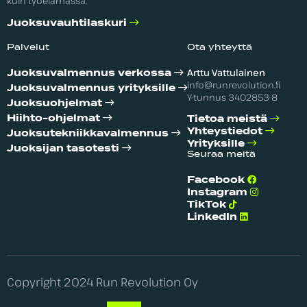
kuin työelämässä.
Juoksuvauhtilaskuri
Palvelut
Ota yhteyttä
Arttu Vattulainen
Juoksuvalmennus verkossa
info@runrevolution.fi
Juoksuvalmennus yrityksille
Y-tunnus 3402853-8
Juoksuohjelmat
Hiihto-ohjelmat
Tietoa meistä
Yhteystiedot
Juoksutekniikka­valmennus
Yrityksille
Juoksijan tasotesti
Seuraa meitä
Facebook
Instagram
TikTok
LinkedIn
Copyright 2024 Run Revolution Oy