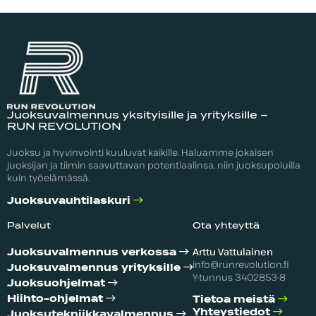
Juoksuvalmennus yksityisille ja yrityksille –
RUN REVOLUTION
Juoksu ja hyvinvointi kuuluvat kaikille. Haluamme jokaisen
juoksijan ja tiimin saavuttavan potentiaalinsa, niin juoksupoluilla
kuin työelämässä.
Juoksuvauhtilaskuri
Palvelut
Ota yhteyttä
Arttu Vattulainen
Juoksuvalmennus verkossa
info@runrevolution.fi
Juoksuvalmennus yrityksille
Y-tunnus 3402853-8
Juoksuohjelmat
Hiihto-ohjelmat
Tietoa meistä
Yhteystiedot
Juoksutekniikka­valmennus