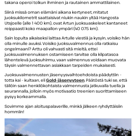
takana operoi tolkun ihminen ja rautainen ammattilainen.
Siinä missä oman elämäni aikana kertyneet, mitatut
juoksukilometrit saattaisivat niukin naukin yltää Hangosta
Utsjoelle (alle 1 400 km), ovat Artun juoksuaskeleet kantaneet
reippaasti koko maapallon ympäri (40 075 km).
Sain lopulta aikaiseksi laittaa Artulle viestiä ja kysyin, voisiko hän
olla minulle avuksi. Voisiko juoksuvalmennus olla ratkaisu
ongelmaani? Arttu oli vahvasti sitä mieltä, ettei
juoksuvalmennuksen ostamiseen tarvitse olla kilpatasoa
lähentelevä juoksuhirmu, vaan valmennus voidaan muovata
täysin valmennettavan asiakkaan tarpeiden mukaisesti.
Juoksuvalmennusten jäsenyysvaihtoehdoista päädyttiin –
totta kai – kultaan, eli
Gold-jäsenyyteen
. Päätöstä tuki se, että
tällöin saan henkilökohtaista valmennusta jatkuvalla tuella ja
seurannalla, jolloin myös motivaatio treenien suorittamiseen
pysyy korkeammalla.
Sovimme ajan aloituspalaverille, minkä jälkeen ryhdyttäisiin
hommiin!