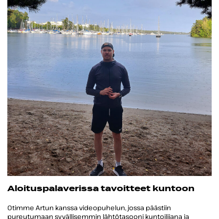
Aloituspalaverissa tavoitteet kuntoon
Otimme Artun kanssa videopuhelun, jossa päästiin
pureutumaan syvällisemmin lähtötasooni kuntoilijana ja