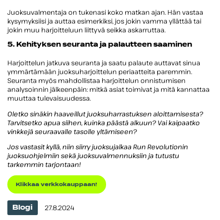
Juoksuvalmentaja on tukenasi koko matkan ajan. Hän vastaa
kysymyksiisi ja auttaa esimerkiksi, jos jokin vamma yllättää tai
jokin muu harjoitteluun liittyvä seikka askarruttaa.
5. Kehityksen seuranta ja palautteen saaminen
Harjoittelun jatkuva seuranta ja saatu palaute auttavat sinua
ymmärtämään juoksuharjoittelun periaatteita paremmin.
Seuranta myös mahdollistaa harjoittelun onnistumisen
analysoinnin jälkeenpäin: mitkä asiat toimivat ja mitä kannattaa
muuttaa tulevaisuudessa.
Oletko sinäkin haaveillut juoksuharrastuksen aloittamisesta?
Tarvitsetko apua siihen, kuinka päästä alkuun? Vai kaipaatko
vinkkejä seuraavalle tasolle yltämiseen?
Jos vastasit kyllä, niin siirry juoksujalkaa Run Revolutionin
juoksuohjelmiin sekä juoksuvalmennuksiin ja tutustu
tarkemmin tarjontaan!
Klikkaa verkkokauppaan!
Kategoriat
Julkaistu
27.8.2024
Blogi