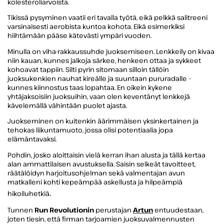
kolesteroliarvoista.
Tikissä pysyminen vaatii eri tavalla työtä, eikä pelkkä salitreeni
varsinaisesti aerobista kuntoa kohota. Eikä esimerkiksi
hiihtämään pääse kätevästi ympäri vuoden.
Minulla on viha-rakkaussuhde juoksemiseen. Lenkkeily on kivaa
niin kauan, kunnes jalkoja särkee, henkeen ottaa ja sykkeet
kohoavat tappiin. Silti pyrin sitomaan silloin tällöin
juoksukenkien nauhat kireälle ja suuntaan pururadalle –
kunnes kiinnostus taas lopahtaa. En oikein kykene
yhtäjaksoisiin juoksuihin, vaan olen keventänyt lenkkejä
kävelemällä vähintään puolet ajasta.
Juokseminen on kuitenkin äärimmäisen yksinkertainen ja
tehokas liikuntamuoto, jossa olisi potentiaalia jopa
elämäntavaksi.
Pohdin, josko aloittaisin vielä kerran ihan alusta ja tällä kertaa
alan ammattilaisen avustuksella. Saisin selkeät tavoitteet,
räätälöidyn harjoitusohjelman sekä valmentajan avun
matkalleni kohti kepeämpää askellusta ja hilpeämpiä
.
hikoiluhetkiä
Tunnen
Run Revolutionin
perustajan
Artun
entuudestaan,
joten tiesin, että firman tarjoamien juoksuvalmennusten