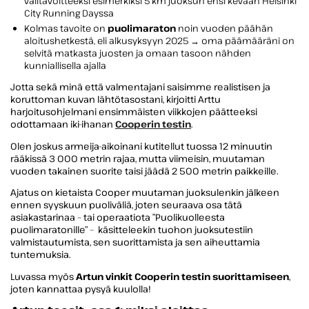
välitavoitteeksi esimerkiksi 5 km juoksun ensi kevään Helsinki
City Running Dayssa
Kolmas tavoite on
puolimaraton
noin vuoden päähän
aloitushetkestä, eli alkusyksyyn 2025 → oma päämääräni on
selvitä matkasta juosten ja omaan tasoon nähden
kunniallisella ajalla
Jotta sekä minä että valmentajani saisimme realistisen ja
koruttoman kuvan lähtötasostani, kirjoitti Arttu
harjoitusohjelmani ensimmäisten viikkojen päätteeksi
odottamaan iki-ihanan
Cooperin testin
.
Olen joskus armeija-aikoinani kutitellut tuossa 12 minuutin
rääkissä 3 000 metrin rajaa, mutta viimeisin, muutaman
vuoden takainen suorite taisi jäädä 2 500 metrin paikkeille.
Ajatus on kietaista Cooper muutaman juoksulenkin jälkeen
ennen syyskuun puoliväliä, joten seuraava osa tätä
asiakastarinaa – tai operaatiota ”Puolikuolleesta
puolimaratonille” – käsitteleekin tuohon juoksutestiin
valmistautumista, sen suorittamista ja sen aiheuttamia
tuntemuksia.
Luvassa myös
Artun vinkit Cooperin testin suorittamiseen
,
joten kannattaa pysyä kuulolla!