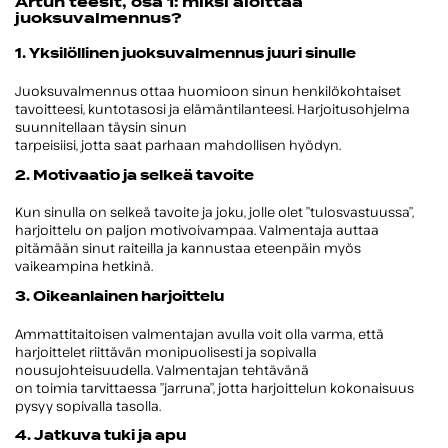
Artun teesit, osa 1: miksi aloittaa
juoksuvalmennus?
1. Yksilöllinen juoksuvalmennus juuri sinulle
Juoksuvalmennus ottaa huomioon sinun henkilökohtaiset
tavoitteesi, kuntotasosi ja elämäntilanteesi. Harjoitusohjelma
suunnitellaan täysin sinun
tarpeisiisi, jotta saat parhaan mahdollisen hyödyn.
2. Motivaatio ja selkeä tavoite
Kun sinulla on selkeä tavoite ja joku, jolle olet ”tulosvastuussa”,
harjoittelu on paljon motivoivampaa. Valmentaja auttaa
pitämään sinut raiteilla ja kannustaa eteenpäin myös
vaikeampina hetkinä.
3. Oikeanlainen harjoittelu
Ammattitaitoisen valmentajan avulla voit olla varma, että
harjoittelet riittävän monipuolisesti ja sopivalla
nousujohteisuudella. Valmentajan tehtävänä
on toimia tarvittaessa ”jarruna”, jotta harjoittelun kokonaisuus
pysyy sopivalla tasolla.
4. Jatkuva tuki ja apu