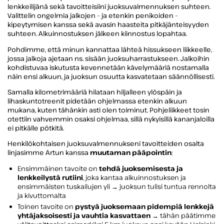
lenkkeilijänä sekä tavoitteisiini juoksuvalmennuksen suhteen.
Valittelin ongelmia jalkojen – ja etenkin penikoiden –
kipeytymisen kanssa sekä avasin haasteita pitkäjänteisyyden
suhteen. Alkuinnostuksen jälkeen kiinnostus lopahtaa.
Pohdimme, että minun kannattaa lähteä hissukseen liikkeelle,
jossa jalkoja ajetaan ns. sisään juoksuharrastukseen. Jalkoihin
kohdistuvaa iskutusta kevennetään kävelymääriä nostamalla
näin ensi alkuun, ja juoksun osuutta kasvatetaan säännöllisesti.
Samalla kilometrimääriä hilataan hiljalleen ylöspäin ja
lihaskuntotreenit pidetään ohjelmassa etenkin alkuun
mukana, kuten tähänkin asti olen toiminut. Pohjeliikkeet tosin
otettiin vahvemmin osaksi ohjelmaa, sillä nykyisillä kananjaloilla
ei pitkälle pötkitä.
Henkilökohtaisen juoksuvalmennukseni tavoitteiden osalta
linjasimme Artun kanssa
muutaman pääpointin
:
Ensimmäinen tavoite on
tehdä juoksemisesta ja
lenkkeilystä rutiini
, joka kantaa alkuinnostuksen ja
ensimmäisten tuskailujen yli → juoksun tulisi tuntua rennolta
ja kivuttomalta
Toinen tavoite on
pystyä juoksemaan pidempiä lenkkejä
yhtäjaksoisesti ja vauhtia kasvattaen
→ tähän päätimme