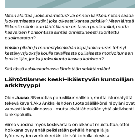
Miten aloittaa juoksuharrastus
? Ja ennen kaikkea: miten saada
juoksemisesta rutiini, joka oikeasti kantaa pitkälle? Miten lähteä
liikkeelle silloin, kun lähtötilanne on tasoa puolikuollut, mutta
haaveiden horisontissa siintää onnistuneesti suoritettu
puolimaraton?
Voisiko pitkän ja menestyksekkään kilpajuoksu-uran tehnyt
kestävyysjuoksija koulia tavallisesta pulliaisesta motivoituneen
lenkkeilijän, jonka juoksukunto kasvaa kohisten?
Sitä tässä asiakastarinassa lähdetään selvittämään!
Lähtötilanne: keski-ikäistyvän kuntoilijan
arkkityyppi
Olen
Juuso
, 35-vuotias perusliikunnallinen, mutta istumatyötä
tekevä kaveri. Aku Ankka -lehden tuotepäällikkönä räpyläni ovat
vahvasti Ankkalinnassa – mutta eivät läheskään yhtä aktiivisesti
lenkkipoluilla.
Viime vuosina myös keskivartalo on alkanut muistuttaa, ettei
hoikkana pysy enää pelkästään pyhällä hengellä, ja
työterveyden verikokeetkin kielivät koholla olevista