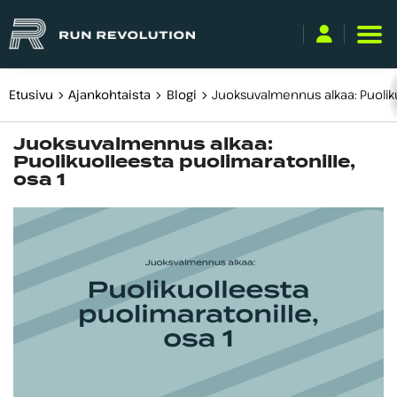
Etusivu
Ajankohtaista
Blogi
Juoksuvalmennus alkaa: Puoliku
Käyttäjätunnus
Juoksuvalmennus alkaa:
tai
Puolikuolleesta puolimaratonille,
sähköpostiosoite
osa 1
Salasana
Kirjaudu sisään
Unohditko salasanasi?