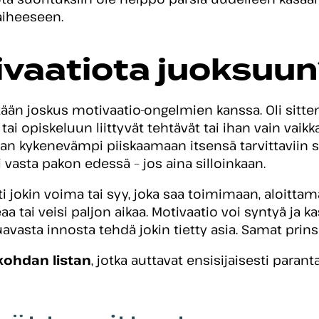
äaiheeseen.
ivaatiota juoksuu
ään joskus motivaatio-ongelmien kanssa. Oli sitte
ai opiskeluun liittyvät tehtävät tai ihan vain vaik
aan kykenevämpi piiskaamaan itsensä tarvittaviin su
i vasta pakon edessä – jos aina silloinkaan.
ti jokin voima tai syy, joka saa toimimaan, aloitta
eaa tai veisi paljon aikaa. Motivaatio voi syntyä ja k
avasta innosta tehdä jokin tietty asia. Samat prinsi
kohdan listan
, jotka auttavat ensisijaisesti para