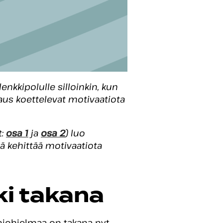
enkkipolulle silloinkin, kun
ukkaus koettelevat motivaatiota
t:
osa 1
ja
osa 2
) luo
iä kehittää motivaatiota
i takana
niohjelmaa on takana nyt