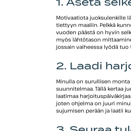
1. Aseta selk
Motivaatiota juoksulenkille 
tiettyyn maaliin. Pelkkä kun
vuoden päästä on hyvin selk
myös lähtötason mittaaminen 
jossain vaiheessa lyödä tuo t
2. Laadi harj
Minulla on surullisen monta 
suunnitelmaa. Tällä kertaa 
laatimaa harjoituspäiväkirj
joten ohjelma on juuri minull
sujumisen perään ja laatii k
3. Seuraa tu