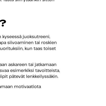
n?
n kyseessä juoksutreeni,
kapa siivoaminen tai roskien
orituksiin, kun taas toiset
maan askareen tai jatkamaan
asvaa esimerkiksi tavoitteista,
ipit pätevät lenkkeilyssäkin.
ntamaan motivaatiota