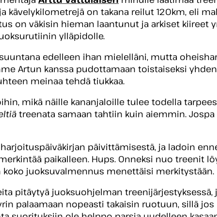
ja kävelykilometrejä on takana reilut 120km, eli mal
stus on väkisin hieman laantunut ja arkiset kiiree
oksurutiinin ylläpidolle.
suuntana edelleen ihan mielelläni, mutta oheisharj
e Artun kanssa pudottamaan toistaiseksi yhden sa
suhteen meinaa tehdä tiukkaa.
oihin, mikä näille kananjaloille tulee todella tarp
eltiä
treenata samaan tahtiin kuin aiemmin. Jospa 
arjoituspäiväkirjan päivittämisestä, ja ladoin en
imerkintää paikalleen. Hups. Onneksi nuo treenit lö
n koko juoksuvalmennus menettäisi merkitystään.
ita pitäytyä juoksuohjelman treenijärjestyksessä, j
yrin palaamaan nopeasti takaisin ruotuun, sillä jos
ta suorituksiin ole helppo parsia uudelleen kasaan.