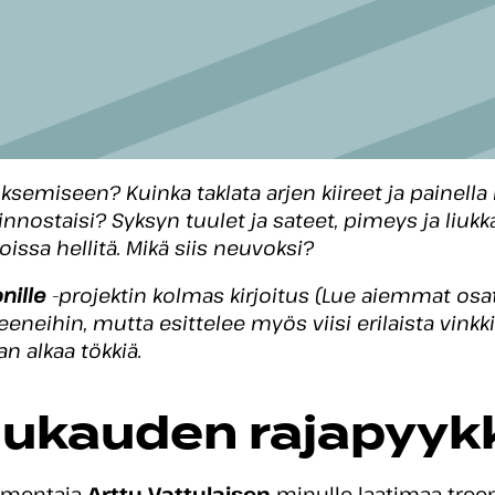
semiseen? Kuinka taklata arjen kiireet ja painella l
ai kiinnostaisi? Syksyn tuulet ja sateet, pimeys ja li
oissa hellitä. Mikä siis neuvoksi?
nille
­-projektin kolmas kirjoitus (Lue aiemmat osa
neihin, mutta esittelee myös viisi erilaista vinkk
n alkaa tökkiä.
ukauden rajapyykk
lmentaja
Arttu Vattulaisen
minulle laatimaa tree