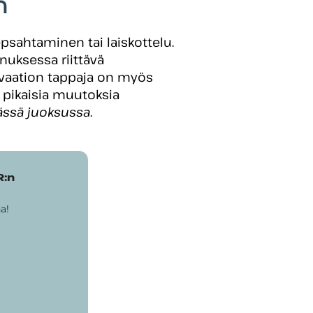
n
epsahtaminen tai laiskottelu.
nuksessa riittävä
vaation tappaja on myös
si pikaisia muutoksia
ässä juoksussa
.
R:n
a!