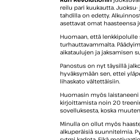
reilu pari kuukautta. Juoksu- 
tahdilla on edetty. Alkuinno
asettavat omat haasteensa ju
Huomaan, että lenkkipolulle 
turhauttavammalta. Päädyimm
aikataulujen ja jaksamisen 
Panostus on nyt täysillä jalk
hyväksymään sen, ettei
yläp
lihaskato vältettäisiin.
Huomasin myös laistaneeni h
kirjoittamista noin 20 treen
sovelluksesta, koska muute
Minulla on ollut myös haaste
alkuperäisiä suunnitelmia. P
rytmi kadota. Eikä motivaatio