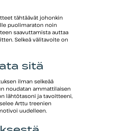
itteet tähtäävät johonkin
elle puolimaraton noin
teen saavuttamista auttaa
tten. Selkeä välitavoite on
ata sitä
stuksen ilman selkeää
kun noudatan ammattilaisen
 lähtötasoni ja tavoitteeni,
selee Arttu treenien
motivoi uudelleen.
yksestä