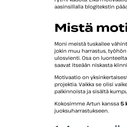
aasinsillalla blogitekstin pä
Mistä mot
Moni meistä tuskailee vähint
jokin muu harrastus, työhön t
ulosvienti. Osa on luonteelt
saavat itseään niskasta kiinn
Motivaatio on yksinkertaises
projektia. Vaikka se olisi vaik
palkinnoista ja sisältä kumpu
Kokosimme Artun kanssa
5 
juoksuharrastukseen.