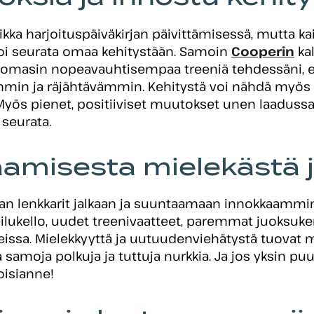
kka harjoituspäiväkirjan päivittämisessä, mutta kai
a voi seurata omaa kehitystään. Samoin
Cooperin
kal
omasin nopeavauhtisempaa treeniä tehdessäni, että
min ja räjähtävämmin. Kehitystä voi nähdä myös ar
Myös pienet, positiiviset muutokset unen laadussa
 seurata.
aamisesta mielekästä j
aan lenkkarit jalkaan ja suuntaamaan innokkaammin 
eilukello, uudet treenivaatteet, paremmat juoksuke
keissa. Mielekkyyttä ja uutuudenviehätystä tuovat 
samoja polkuja ja tuttuja nurkkia. Ja jos yksin puur
oisianne!