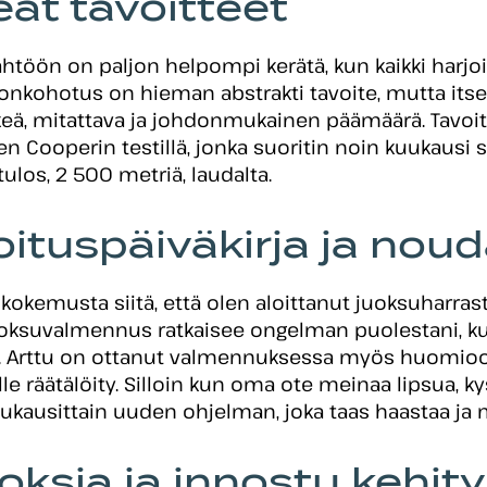
eät tavoitteet
lähtöön on paljon helpompi kerätä, kun kaikki harjo
nonkohotus on hieman abstrakti tavoite, mutta its
eä, mitattava ja johdonmukainen päämäärä. Tavoit
Cooperin testillä, jonka suoritin noin kuukausi si
ulos, 2 500 metriä, laudalta.
oituspäiväkirja ja noud
kokemusta siitä, että olen aloittanut juoksuharra
juoksuvalmennus ratkaisee ongelman puolestani, 
aa. Arttu on ottanut valmennuksessa myös huomioon
e räätälöity. Silloin kun oma ote meinaa lipsua, ky
uukausittain uuden ohjelman, joka taas haastaa ja 
loksia ja innostu kehit