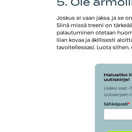
5. Ole armoll
Joskus ei vaan jaksa, ja se o
Siinä missä treeni on tärke
palautuminen otetaan huomi
liian kovaa ja äkillisesti alo
tavoitellessasi. Luota siihen,
Haluatko li
uutiskirje!
Lisäksi saat 
Uutiskirjeen t
Sähköposti
*