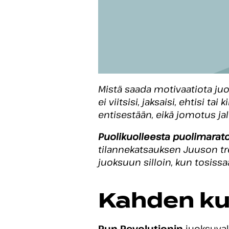
Mistä saada motivaatiota juok
ei viitsisi, jaksaisi, ehtisi t
entisestään, eikä jomotus jal
Puolikuolleesta puolimarato
tilannekatsauksen Juuson tree
juoksuun silloin, kun tosissaa
Kahden ku
Run Revolutionin
juoksuva