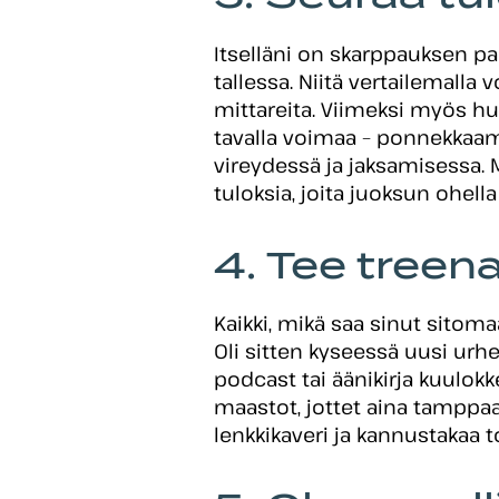
Itselläni on skarppauksen pai
tallessa. Niitä vertailemall
mittareita. Viimeksi myös hu
tavalla voimaa – ponnekkaam
vireydessä ja jaksamisessa. 
tuloksia, joita juoksun ohella
4. Tee treen
Kaikki, mikä saa sinut sitom
Oli sitten kyseessä uusi urh
podcast tai äänikirja kuulok
maastot, jottet aina tamppaa 
lenkkikaveri ja kannustakaa t