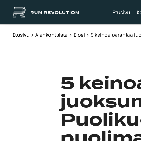
Etusivu
K
Etusivu
Ajankohtaista
Blogi
5 keinoa parantaa juo
5 keino
juoksum
Puoliku
puolima