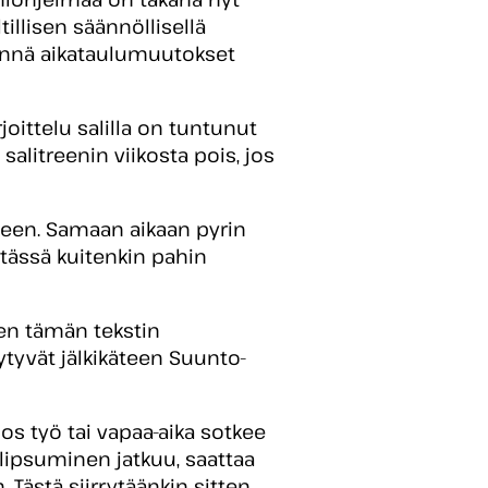
tillisen säännöllisellä
t ynnä aikataulumuutokset
oittelu salilla on tuntunut
litreenin viikosta pois, jos
eeseen. Samaan aikaan pyrin
tässä kuitenkin pahin
nen tämän tekstin
ytyvät jälkikäteen Suunto-
os työ tai vapaa-aika sotkee
 lipsuminen jatkuu, saattaa
 Tästä siirrytäänkin sitten