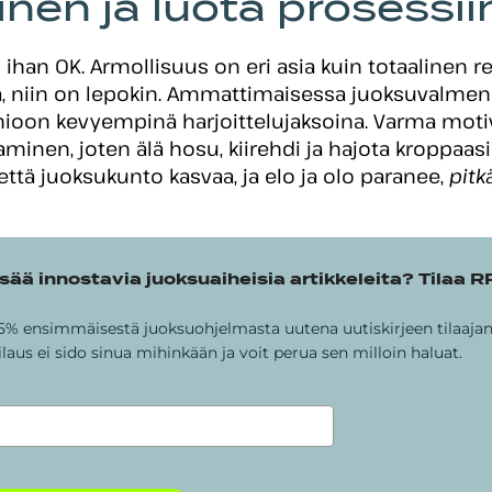
inen ja luota prosessii
n ihan OK. Armollisuus on eri asia kuin totaalinen r
ää, niin on lepokin. Ammattimaisessa juoksuvalmen
oon kevyempinä harjoittelujaksoina. Varma moti
ittaminen, joten älä hosu, kiirehdi ja hajota kroppaa
 että juoksukunto kasvaa, ja elo ja olo paranee,
pitk
sää innostavia juoksuaiheisia artikkeleita? Tilaa R
-15% ensimmäisestä juoksuohjelmasta uutena uutiskirjeen tilaajan
ilaus ei sido sinua mihinkään ja voit perua sen milloin haluat.