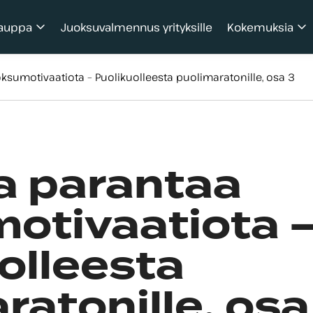
auppa
Juoksuvalmennus yrityksille
Kokemuksia
ksumotivaatiota – Puolikuolleesta puolimaratonille, osa 3
a parantaa
otivaatiota 
olleesta
ratonille, osa